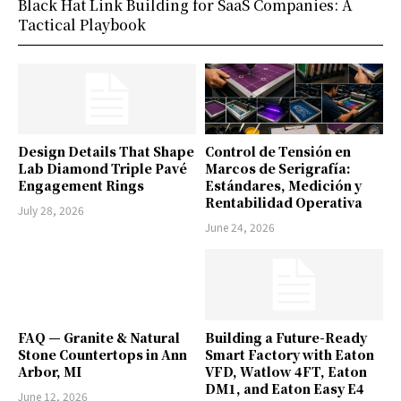
Black Hat Link Building for SaaS Companies: A
Tactical Playbook
Design Details That Shape
Control de Tensión en
Lab Diamond Triple Pavé
Marcos de Serigrafía:
Engagement Rings
Estándares, Medición y
Rentabilidad Operativa
July 28, 2026
June 24, 2026
FAQ — Granite & Natural
Building a Future-Ready
Stone Countertops in Ann
Smart Factory with Eaton
Arbor, MI
VFD, Watlow 4FT, Eaton
DM1, and Eaton Easy E4
June 12, 2026