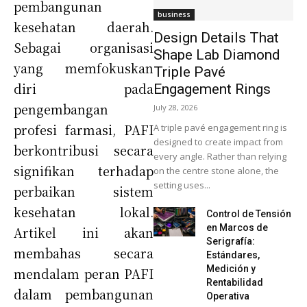
pembangunan
business
kesehatan daerah.
Design Details That
Sebagai organisasi
Shape Lab Diamond
yang memfokuskan
Triple Pavé
diri pada
Engagement Rings
pengembangan
July 28, 2026
profesi farmasi, PAFI
A triple pavé engagement ring is
designed to create impact from
berkontribusi secara
every angle. Rather than relying
signifikan terhadap
on the centre stone alone, the
setting uses...
perbaikan sistem
kesehatan lokal.
Control de Tensión
en Marcos de
Artikel ini akan
Serigrafía:
membahas secara
Estándares,
Medición y
mendalam peran PAFI
Rentabilidad
dalam pembangunan
Operativa