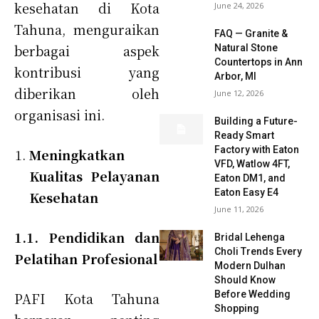
kesehatan di Kota
June 24, 2026
Tahuna, menguraikan
FAQ — Granite &
berbagai aspek
Natural Stone
Countertops in Ann
kontribusi yang
Arbor, MI
diberikan oleh
June 12, 2026
organisasi ini.
Building a Future-
Ready Smart
Factory with Eaton
Meningkatkan
VFD, Watlow 4FT,
Kualitas Pelayanan
Eaton DM1, and
Eaton Easy E4
Kesehatan
June 11, 2026
1.1. Pendidikan dan
Bridal Lehenga
Choli Trends Every
Pelatihan Profesional
Modern Dulhan
Should Know
Before Wedding
PAFI Kota Tahuna
Shopping